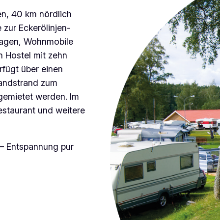
en, 40 km nördlich
e zur Eckerölinjen-
nwagen, Wohnmobile
n Hostel mit zehn
fügt über einen
Sandstrand zum
emietet werden. Im
estaurant und weitere
– Entspannung pur