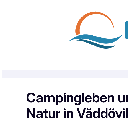
Zum
Inhalt
springen
Campingleben u
Natur in Väddövi