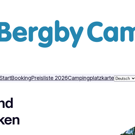
Sprache
Start
Booking
Preisliste 2026
Campingplatzkarte
auswähl
nd
ken