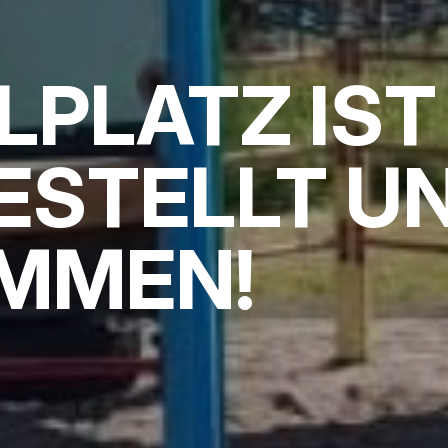
LPLATZ IST
ESTELLT U
MMEN!