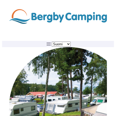
Siirry
sisältöön
Valitse
kieli