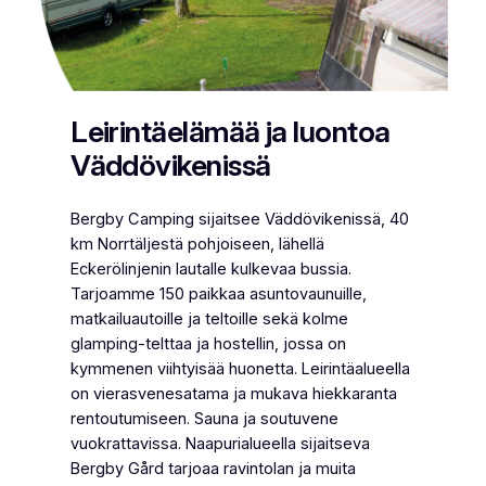
Leirintäelämää ja luontoa
Väddövikenissä
Bergby Camping sijaitsee Väddövikenissä, 40
km Norrtäljestä pohjoiseen, lähellä
Eckerölinjenin lautalle kulkevaa bussia.
Tarjoamme 150 paikkaa asuntovaunuille,
matkailuautoille ja teltoille sekä kolme
glamping-telttaa ja hostellin, jossa on
kymmenen viihtyisää huonetta. Leirintäalueella
on vierasvenesatama ja mukava hiekkaranta
rentoutumiseen. Sauna ja soutuvene
vuokrattavissa. Naapurialueella sijaitseva
Bergby Gård tarjoaa ravintolan ja muita